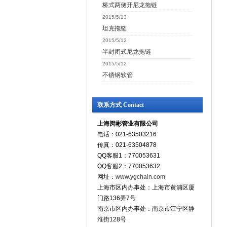
桥式两侧开尼龙拖链
2015/5/13
坦克拖链
2015/5/12
半封闭式尼龙拖链
2015/5/12
不锈钢软管
联系方式 Contact
上海闵彬管业有限公司
电话：021-63503216
传真：021-63504878
QQ客服1：770053631
QQ客服2：770053632
网址：
www.ygchain.com
上海市区内办事处：上海市黄浦区厦
门路136弄7号
南京市区内办事处：南京市江宁区静
淮街128号