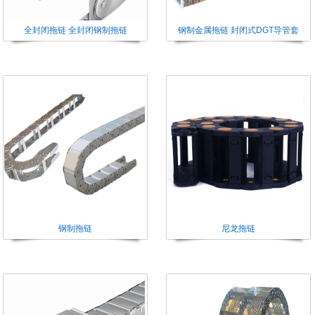
全封闭拖链 全封闭钢制拖链
钢制金属拖链 封闭式DGT导管套
钢制拖链
尼龙拖链